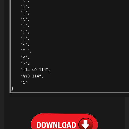
    "]",
    "|",
    "\",
    ":",
    ";",
    ",",
    "~",
    "" ",
    "<",
    ">",
    "i1… s0 114",
    "%s0 114",
    "&"
}