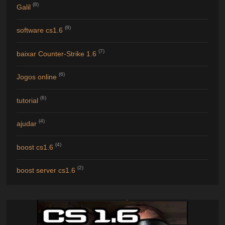
(8)
Galil
(8)
software cs1.6
(7)
baixar Counter-Strike 1.6
(6)
Jogos online
(6)
tutorial
(4)
ajudar
(4)
boost cs1.6
(2)
boost server cs1.6