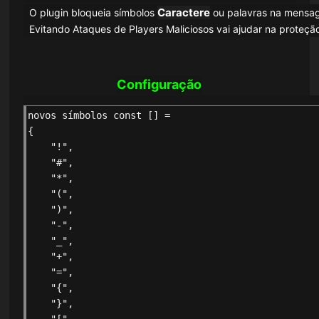
Caractere
O plugin bloqueia símbolos
ou palavras na mensag
Evitando Ataques de Players Maliciosos vai ajudar na proteção 
Configuração
novos símbolos const [] =
{
    "!",
    "#",
    "*",
    "(",
    ")",
    "-",
    "_",
    "+",
    "=",
    "{",
    "}",
    "[",