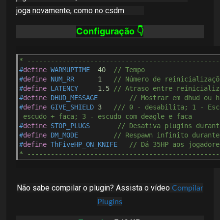
joga novamente, como no csdm
Configuração 👇
* -------------------------------------------------
#
define
 WARMUPTIME  
40
// Tempo 
#
define
 NUM_RR      
1
// Número de reinicializaçõ
#
define
 LATENCY     
1.5
// Atraso entre reinicializ
#
define
 DHUD_MESSAGE        
// Mostrar em dhud ou 
h
#
define
 GIVE_SHIELD 
3
/// 0 - desabilita; 1 - Esc
 escudo + faca; 3 - escudo com deagle e faca 
#
define
 STOP_PLUGS       
// Desativa plugins durant
#
define
 DM_MODE         
// Respawn infinito durante
#
define
 ThFiveHP_ON_KNIFE   
// Dá 35HP aos jogadore
* -------------------------------------------------
Não sabe compilar o plugin? Assista o vídeo
Compilar
Plugins