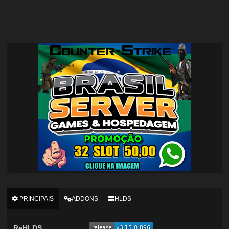
PRINCIPAIS
ADDONS
HLDS
ReHLDS