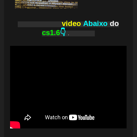
video
Abaixo
do
cs1.6
👇
.