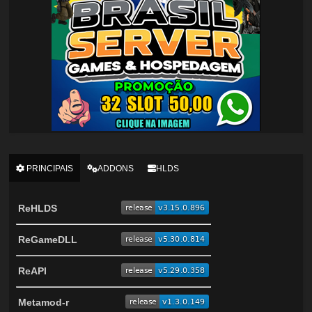
PRINCIPAIS
ADDONS
HLDS
ReHLDS
ReGameDLL
ReAPI
Metamod-r