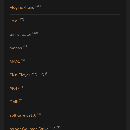
(18)
Plugins 4funs
(17)
Loja
(15)
anti cheater
(12)
mapas
(9)
M4A1
(9)
Skin Player CS 1.6
(8)
AK47
(8)
Galil
(8)
software cs1.6
(7)
baixar Counter-Strike 1.6